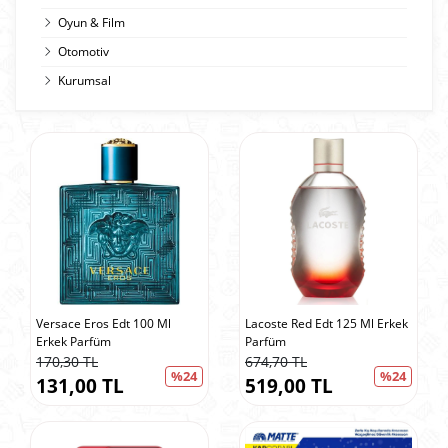
Oyun & Film
Otomotiv
Kurumsal
Versace Eros Edt 100 Ml
Lacoste Red Edt 125 Ml Erkek
Erkek Parfüm
Parfüm
170,30 TL
674,70 TL
%24
%24
131,00 TL
519,00 TL