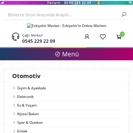
0
Çağrı Merkezi
0545 229 22 09
Menü
Otomotiv
Giyim & Ayakkabı
Elektronik
Ev & Yaşam
Kişisel Bakım
Spor & Outdoor
Emlak