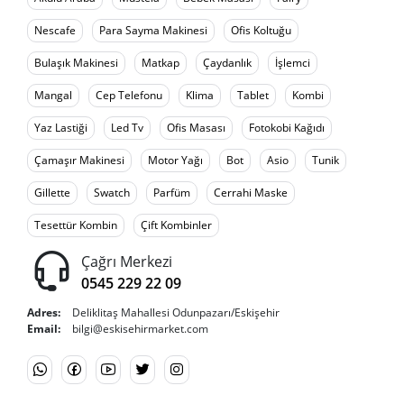
Nescafe
Para Sayma Makinesi
Ofis Koltuğu
Bulaşık Makinesi
Matkap
Çaydanlık
İşlemci
Mangal
Cep Telefonu
Klima
Tablet
Kombi
Yaz Lastiği
Led Tv
Ofis Masası
Fotokobi Kağıdı
Çamaşır Makinesi
Motor Yağı
Bot
Asio
Tunik
Gillette
Swatch
Parfüm
Cerrahi Maske
Tesettür Kombin
Çift Kombinler
Çağrı Merkezi
0545 229 22 09
Adres:
Deliklitaş Mahallesi Odunpazarı/Eskişehir
Email:
bilgi@eskisehirmarket.com