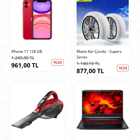
iPhone 11 128 GB
Matte Kar Çorabı - Superx
Series
1.249,30 TL
%24
1.140,10 TL
961,00 TL
%24
877,00 TL