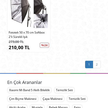
Fototek 50 x 70 cm Softbox
2'li Sürekli Işık
273,00 TL
%24
210,00 TL
1
2
En Çok Arananlar
Xiaomi Mi Band 5 Akıllı Bileklik
Temizlik Seti
Çim Biçme Makinesi
Çapa Makinesi
Temizlik Seti
Akülü Araba
Mustela
Bebek Masası
Fairy