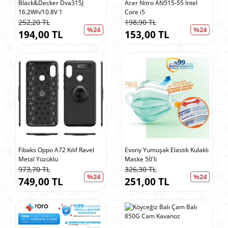
Black&Decker Dva315J
Acer Nitro AN515-55 Intel
16.2Wh/10.8V 1
Core i5
252,20 TL
198,90 TL
%24
%24
194,00 TL
153,00 TL
Fibaks Oppo A72 Kılıf Ravel
Evony Yumuşak Elastik Kulaklı
Metal Yüzüklü
Maske 50'li
973,70 TL
326,30 TL
%24
%24
749,00 TL
251,00 TL