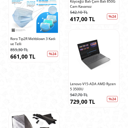
Köyceğiz Balı Çam Balı 850G
Cam Kavanoz
542,10 TL
%24
417,00 TL
Roro Tip2R Meltblown 3 Katlı
ve Telli
859,30 TL
%24
661,00 TL
Lenovo V15-ADA AMD Ryzen
5 3500U
947,70 TL
%24
729,00 TL