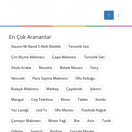
1
2
En Çok Arananlar
Xiaomi Mi Band 5 Akıllı Bileklik
Temizlik Seti
Çim Biçme Makinesi
Çapa Makinesi
Temizlik Seti
Akülü Araba
Mustela
Bebek Masası
Fairy
Nescafe
Para Sayma Makinesi
Ofis Koltuğu
Bulaşık Makinesi
Matkap
Çaydanlık
İşlemci
Mangal
Cep Telefonu
Klima
Tablet
Kombi
Yaz Lastiği
Led Tv
Ofis Masası
Fotokobi Kağıdı
Çamaşır Makinesi
Motor Yağı
Bot
Asio
Tunik
Gillette
Swatch
Parfüm
Cerrahi Maske