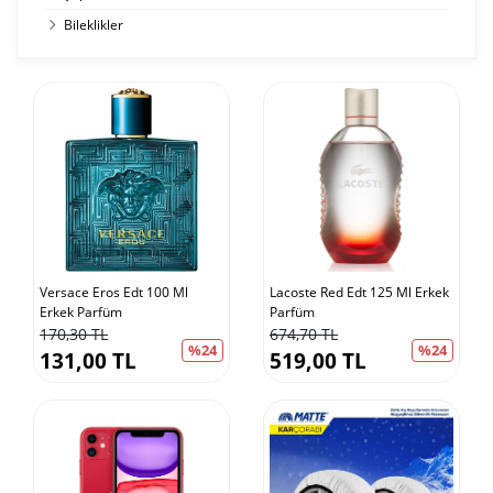
Bileklikler
Versace Eros Edt 100 Ml
Lacoste Red Edt 125 Ml Erkek
Erkek Parfüm
Parfüm
170,30 TL
674,70 TL
%24
%24
131,00 TL
519,00 TL