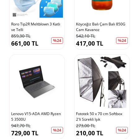
Roro Tip2R Meltblown 3 Katlı
Köyceğiz Balı Çam Balı 850G
ve Telli
Cam Kavanoz
859,30 TL
542,10 TL
%24
%24
661,00 TL
417,00 TL
Lenovo V15-ADA AMD Ryzen
Fototek 50 x 70 cm Softbox
5 3500U
2'li Sürekli Işık
947,70 TL
273,00 TL
%24
%24
729,00 TL
210,00 TL