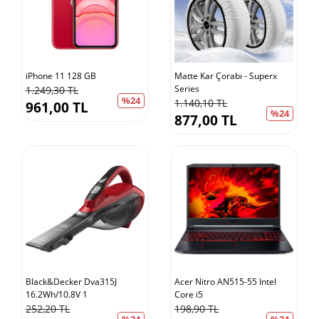
iPhone 11 128 GB
Matte Kar Çorabı - Superx
Series
1.249,30 TL
%24
1.140,10 TL
961,00 TL
%24
877,00 TL
Black&Decker Dva315J
Acer Nitro AN515-55 Intel
16.2Wh/10.8V 1
Core i5
252,20 TL
198,90 TL
%24
%24