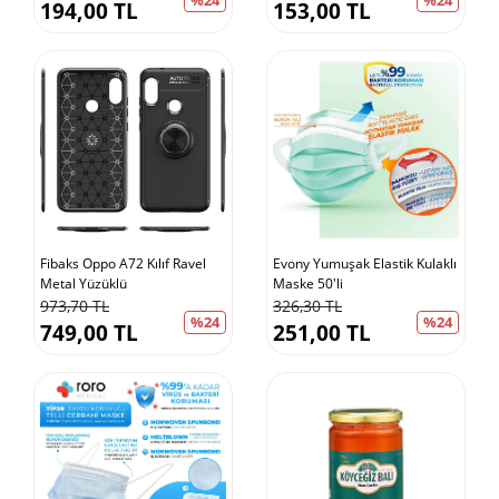
194,00 TL
153,00 TL
Fibaks Oppo A72 Kılıf Ravel
Evony Yumuşak Elastik Kulaklı
Metal Yüzüklü
Maske 50'li
973,70 TL
326,30 TL
%24
%24
749,00 TL
251,00 TL