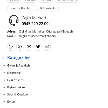
Tesettür Kombin
Çift Kombinler
Çağrı Merkezi
0545 229 22 09
Adres:
Deliklitaş Mahallesi Odunpazarı/Eskişehir
Email:
bilgi@eskisehirmarket.com
Kategoriler
Giyim & Ayakkabı
Elektronik
Ev & Yaşam
Kişisel Bakım
Spor & Outdoor
Emlak