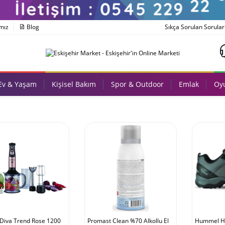
mız
Blog
Sıkça Sorulan Sorular
Ev & Yaşam
Kişisel Bakım
Spor & Outdoor
Emlak
Oyu
 Diva Trend Rose 1200
Promast Clean %70 Alkollu El
Hummel Hi