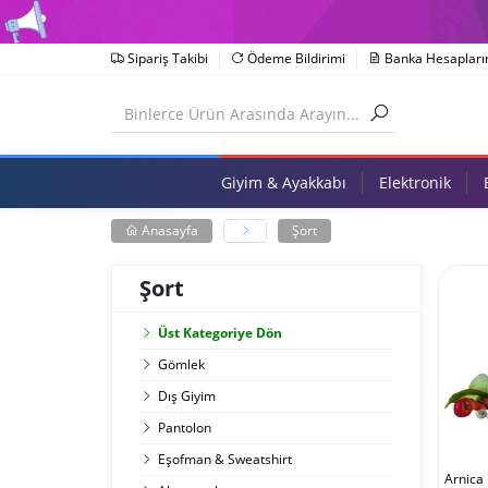
Sipariş Takibi
Ödeme Bildirimi
Banka Hesapları
Giyim & Ayakkabı
Elektronik
Anasayfa
Şort
Şort
Üst Kategoriye Dön
Gömlek
Dış Giyim
Pantolon
Eşofman & Sweatshirt
Arnica