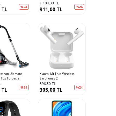
L
1.184,30 TL
%24
%24
 TL
911,00 TL
rathon Ultimate
Xiaomi Mi True Wireless
 Toz Torbasız
Earphones 2
L
396,50 TL
%24
%24
 TL
305,00 TL