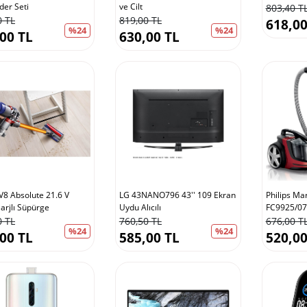
der Seti
ve Cilt
803,40 T
0 TL
819,00 TL
618,00
%24
%24
00 TL
630,00 TL
V8 Absolute 21.6 V
LG 43NANO796 43'' 109 Ekran
Philips Ma
arjlı Süpürge
Uydu Alıcılı
FC9925/07
0 TL
760,50 TL
676,00 T
%24
%24
00 TL
585,00 TL
520,00