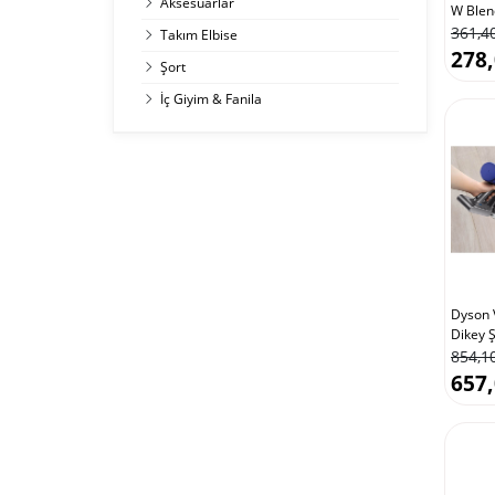
Aksesuarlar
W Blen
361,4
Takım Elbise
278,
Şort
İç Giyim & Fanila
Dyson 
Dikey Ş
854,1
657,