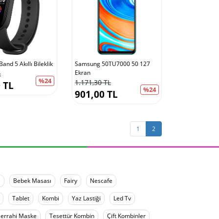
and 5 Akıllı Bileklik
Samsung 50TU7000 50 127
Ekran
L
%24
1.171,30 TL
 TL
%24
901,00 TL
1
2
a
Bebek Masası
Fairy
Nescafe
Tablet
Kombi
Yaz Lastiği
Led Tv
errahi Maske
Tesettür Kombin
Çift Kombinler