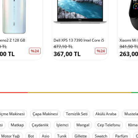
eno2 Z 128 GB
Dell XPS 13 7390 Intel Core i5
Xiaomi Mi B
0 TL
477,10 TL
341,90 T
%24
%24
00 TL
367,00 TL
263,00
içme Makinesi
Çapa Makinesi
Temizlik Seti
Akülü Araba
Mustel
si
Matkap
Çaydanlık
İşlemci
Mangal
Cep Telefonu
Klima
Motor Yağı
Bot
Asio
Tunik
Gillette
Swatch
Parfüm
C