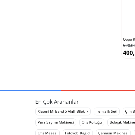
Oppo R
520,0
400,
En Çok Arananlar
Xiaomi Mi Band 5 Akıllı Bileklik
Temizlik Seti
Çim B
Para Sayma Makinesi
Ofis Koltuğu
Bulaşık Makine
Ofis Masası
Fotokobi Kağıdı
Çamaşır Makinesi