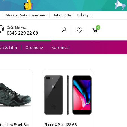
Mesafeli Satış Sözleşmesi
Hakkımızda
İletişim
Çağrı Merkezi
0
0545 229 22 09
n & Film
Otomotiv
Kurumsal
ker Low Erkek Bot
iPhone 8 Plus 128 GB