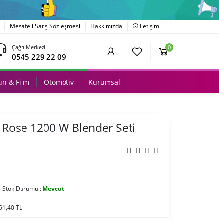
Mesafeli Satış Sözleşmesi
Hakkımızda
İletişim
Çağrı Merkezi
0
0545 229 22 09
n & Film
Otomotiv
Kurumsal
 Rose 1200 W Blender Seti
Stok Durumu :
Mevcut
61,40 TL