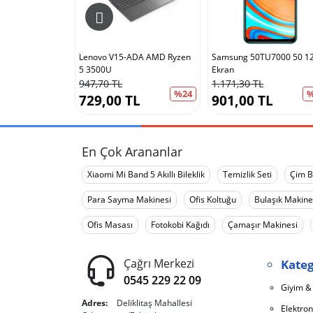
515-55 Intel
Lenovo V15-ADA AMD Ryzen
Samsung 50TU7000 50 1
5 3500U
Ekran
947,70 TL
1.171,30 TL
%24
%24
%
TL
729,00 TL
901,00 TL
En Çok Arananlar
Xiaomi Mi Band 5 Akıllı Bileklik
Temizlik Seti
Çim B
Para Sayma Makinesi
Ofis Koltuğu
Bulaşık Makine
Ofis Masası
Fotokobi Kağıdı
Çamaşır Makinesi
Çağrı Merkezi
Kateg
0545 229 22 09
Giyim &
Adres:
Deliklitaş Mahallesi
Elektron