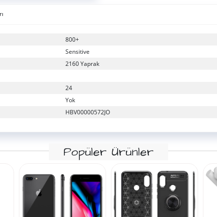
rı
800+
Sensitive
2160 Yaprak
24
Yok
HBV00000572JO
Popüler Ürünler