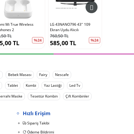
omi Mi True Wireless
LG 43NANO796 43'' 109
phones 2
Ekran Uydu Alıcılı
,50 TL
760,50 TL
%24
%24
5,00 TL
585,00 TL
a
Bebek Masası
Fairy
Nescafe
Tablet
Kombi
Yaz Lastiği
Led Tv
errahi Maske
Tesettür Kombin
Çift Kombinler
Hızlı Erişim
Sipariş Takibi
Ödeme Bildirimi