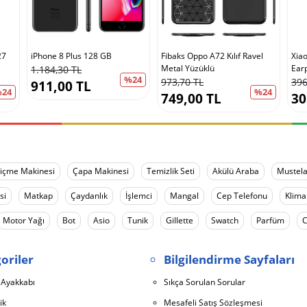
27
iPhone 8 Plus 128 GB
Fibaks Oppo A72 Kılıf Ravel
Xia
Metal Yüzüklü
Ear
1.184,30 TL
%24
973,70 TL
396
911,00 TL
24
%24
749,00 TL
30
içme Makinesi
Çapa Makinesi
Temizlik Seti
Akülü Araba
Mustel
si
Matkap
Çaydanlık
İşlemci
Mangal
Cep Telefonu
Klima
Motor Yağı
Bot
Asio
Tunik
Gillette
Swatch
Parfüm
C
oriler
Bilgilendirme Sayfaları
 Ayakkabı
Sıkça Sorulan Sorular
ik
Mesafeli Satış Sözleşmesi