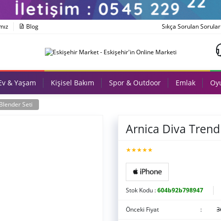
mız
Blog
Sıkça Sorulan Sorular
Ev & Yaşam
Kişisel Bakım
Spor & Outdoor
Emlak
Oyu
Blender Seti
Arnica Diva Trend
★★★★★
Stok Kodu :
604b92b798947
Önceki Fiyat
:
3