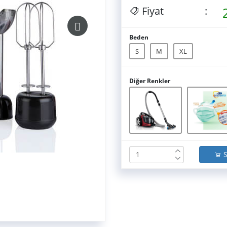
Fiyat
:
Beden
S
M
XL
Diğer Renkler
S