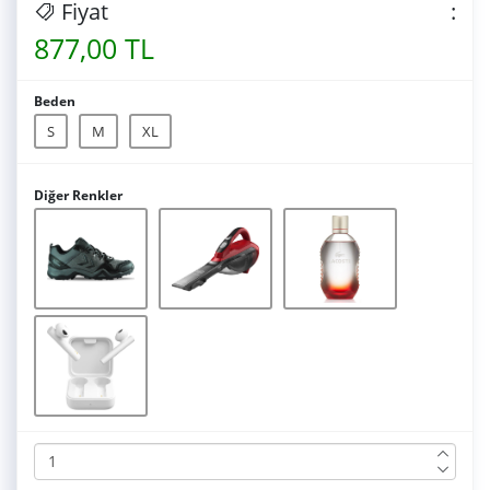
Fiyat
:
877,00 TL
Beden
S
M
XL
Diğer Renkler