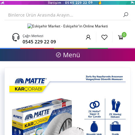
0
Çağrı Merkezi
0545 229 22 09
Menü