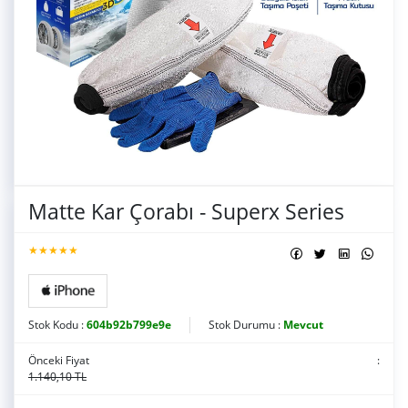
Matte Kar Çorabı - Superx Series
★★★★★
Stok Kodu :
604b92b799e9e
Stok Durumu :
Mevcut
Önceki Fiyat
:
1.140,10 TL