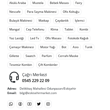
Akülü Araba
Mustela
Bebek Masası
Fairy
Nescafe
Para Sayma Makinesi
Ofis Koltuğu
Bulaşık Makinesi
Matkap
Çaydanlık
İşlemci
Mangal
Cep Telefonu
Klima
Tablet
Kombi
Yaz Lastiği
Led Tv
Ofis Masası
Fotokobi Kağıdı
Çamaşır Makinesi
Motor Yağı
Bot
Asio
Tunik
Gillette
Swatch
Parfüm
Cerrahi Maske
Tesettür Kombin
Çift Kombinler
Çağrı Merkezi
0545 229 22 09
Adres:
Deliklitaş Mahallesi Odunpazarı/Eskişehir
Email:
bilgi@eskisehirmarket.com