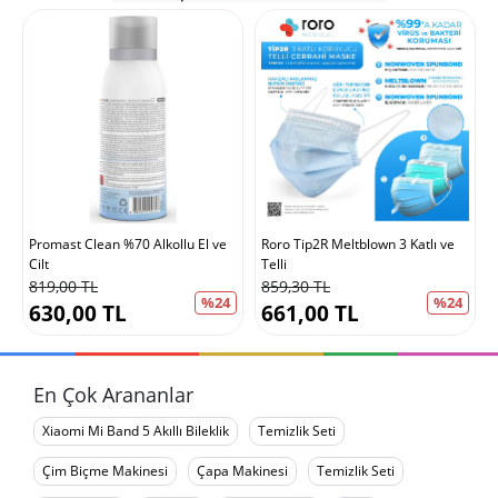
Promast Clean %70 Alkollu El ve
Roro Tip2R Meltblown 3 Katlı ve
Cilt
Telli
819,00 TL
859,30 TL
%24
%24
630,00 TL
661,00 TL
En Çok Arananlar
Xiaomi Mi Band 5 Akıllı Bileklik
Temizlik Seti
Çim Biçme Makinesi
Çapa Makinesi
Temizlik Seti