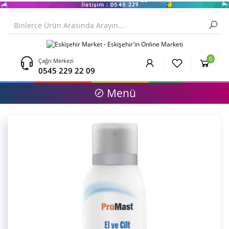
0
Çağrı Merkezi
0545 229 22 09
Menü