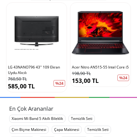
LG 43NANO796 43'' 109 Ekran
Acer Nitro AN515-55 Intel Core i5
Uydu Alıcılı
198,90 TL
%24
760,50 TL
153,00 TL
%24
585,00 TL
En Çok Arananlar
Xiaomi Mi Band 5 Akıllı Bileklik
Temizlik Seti
Çim Biçme Makinesi
Çapa Makinesi
Temizlik Seti