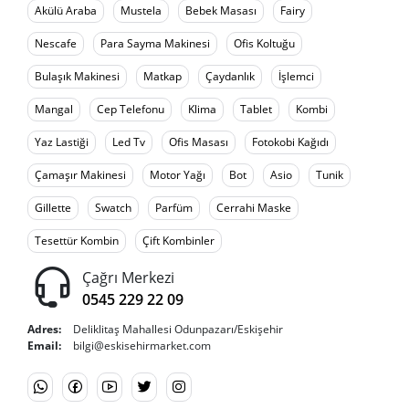
Akülü Araba
Mustela
Bebek Masası
Fairy
Nescafe
Para Sayma Makinesi
Ofis Koltuğu
Bulaşık Makinesi
Matkap
Çaydanlık
İşlemci
Mangal
Cep Telefonu
Klima
Tablet
Kombi
Yaz Lastiği
Led Tv
Ofis Masası
Fotokobi Kağıdı
Çamaşır Makinesi
Motor Yağı
Bot
Asio
Tunik
Gillette
Swatch
Parfüm
Cerrahi Maske
Tesettür Kombin
Çift Kombinler
Çağrı Merkezi
0545 229 22 09
Adres:
Deliklitaş Mahallesi Odunpazarı/Eskişehir
Email:
bilgi@eskisehirmarket.com