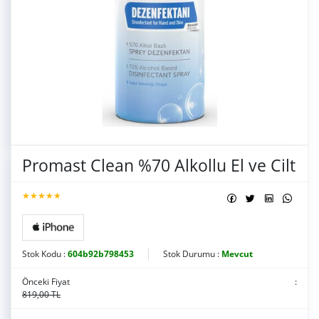
Promast Clean %70 Alkollu El ve Cilt
★★★★★
Stok Kodu :
604b92b798453
Stok Durumu :
Mevcut
Önceki Fiyat
:
819,00 TL