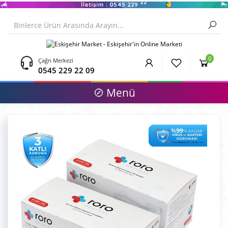
0
Çağrı Merkezi
0545 229 22 09
Menü