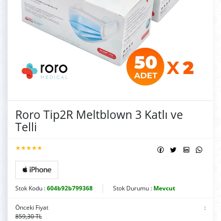
Roro Tip2R Meltblown 3 Katlı ve
Telli
★★★★★
Stok Kodu :
604b92b799368
Stok Durumu :
Mevcut
Önceki Fiyat
:
859,30 TL