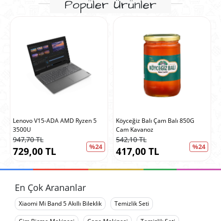
Popüler Ürünler
Lenovo V15-ADA AMD Ryzen 5
Köyceğiz Balı Çam Balı 850G
3500U
Cam Kavanoz
947,70 TL
542,10 TL
%24
%24
729,00 TL
417,00 TL
En Çok Arananlar
Xiaomi Mi Band 5 Akıllı Bileklik
Temizlik Seti