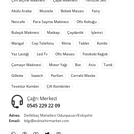
Çim Biçme Makinesi
Çapa Makinesi
Temizlik Seti
Akülü Araba
Mustela
Bebek Masası
Fairy
Nescafe
Para Sayma Makinesi
Ofis Koltuğu
Bulaşık Makinesi
Matkap
Çaydanlık
İşlemci
Mangal
Cep Telefonu
Klima
Tablet
Kombi
Yaz Lastiği
Led Tv
Ofis Masası
Fotokobi Kağıdı
Çamaşır Makinesi
Motor Yağı
Bot
Asio
Tunik
Gillette
Swatch
Parfüm
Cerrahi Maske
Tesettür Kombin
Çift Kombinler
Çağrı Merkezi
0545 229 22 09
Adres:
Deliklitaş Mahallesi Odunpazarı/Eskişehir
Email:
bilgi@eskisehirmarket.com