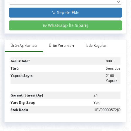
Sepete Ekle
Whatsapp İle Sipariş
Ürün Açıklaması
Ürün Yorumları
İade Koşulları
Aralık Adet
800+
Türü
Sensitive
Yaprak Sayısı
2160
Yaprak
Garanti Süresi (Ay)
24
Yurt Dışı Satış
Yok
Stok Kodu
HBV00000572JO