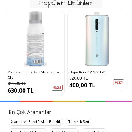
Popüler Ürünler
Promast Clean %70 Alkollu El ve
Oppo Reno2 Z 128 GB
Cilt
520,00 TL
%24
819,00 TL
400,00 TL
%24
630,00 TL
En Çok Arananlar
Xiaomi Mi Band 5 Akıllı Bileklik
Temizlik Seti