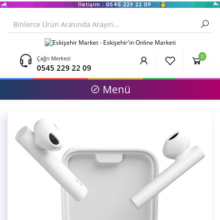
0
Çağrı Merkezi
0545 229 22 09
Menü