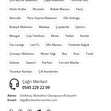
Çim Biçme Makinesi
Çapa Makinesi
Temizlik Seti
Akülü Araba
Mustela
Bebek Masası
Fairy
Nescafe
Para Sayma Makinesi
Ofis Koltuğu
Bulaşık Makinesi
Matkap
Çaydanlık
İşlemci
Mangal
Cep Telefonu
Klima
Tablet
Kombi
Yaz Lastiği
Led Tv
Ofis Masası
Fotokobi Kağıdı
Çamaşır Makinesi
Motor Yağı
Bot
Asio
Tunik
Gillette
Swatch
Parfüm
Cerrahi Maske
Tesettür Kombin
Çift Kombinler
Çağrı Merkezi
0545 229 22 09
Adres:
Deliklitaş Mahallesi Odunpazarı/Eskişehir
Email:
bilgi@eskisehirmarket.com